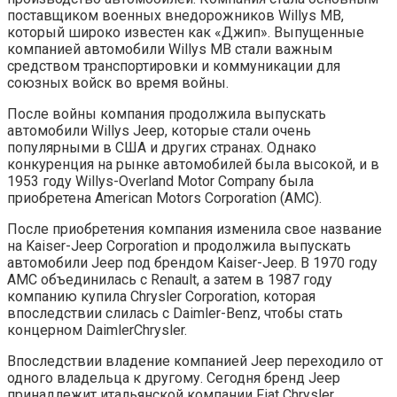
поставщиком военных внедорожников Willys MB,
который широко известен как «Джип». Выпущенные
компанией автомобили Willys MB стали важным
средством транспортировки и коммуникации для
союзных войск во время войны.
После войны компания продолжила выпускать
автомобили Willys Jeep, которые стали очень
популярными в США и других странах. Однако
конкуренция на рынке автомобилей была высокой, и в
1953 году Willys-Overland Motor Company была
приобретена American Motors Corporation (AMC).
После приобретения компания изменила свое название
на Kaiser-Jeep Corporation и продолжила выпускать
автомобили Jeep под брендом Kaiser-Jeep. В 1970 году
AMC объединилась с Renault, а затем в 1987 году
компанию купила Chrysler Corporation, которая
впоследствии слилась с Daimler-Benz, чтобы стать
концерном DaimlerChrysler.
Впоследствии владение компанией Jeep переходило от
одного владельца к другому. Сегодня бренд Jeep
принадлежит итальянской компании Fiat Chrysler