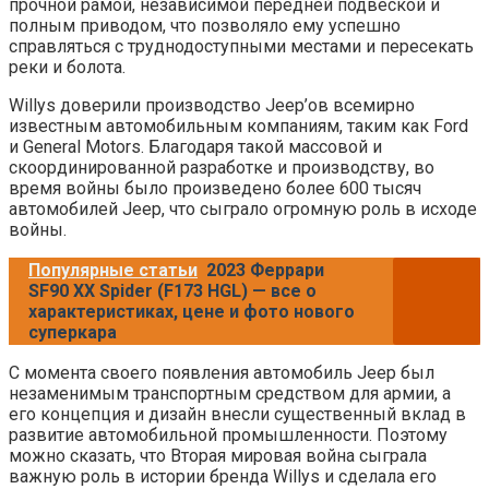
прочной рамой, независимой передней подвеской и
полным приводом, что позволяло ему успешно
справляться с труднодоступными местами и пересекать
реки и болота.
Willys доверили производство Jeep’ов всемирно
известным автомобильным компаниям, таким как Ford
и General Motors. Благодаря такой массовой и
скоординированной разработке и производству, во
время войны было произведено более 600 тысяч
автомобилей Jeep, что сыграло огромную роль в исходе
войны.
Популярные статьи
2023 Феррари
SF90 XX Spider (F173 HGL) — все о
характеристиках, цене и фото нового
суперкара
С момента своего появления автомобиль Jeep был
незаменимым транспортным средством для армии, а
его концепция и дизайн внесли существенный вклад в
развитие автомобильной промышленности. Поэтому
можно сказать, что Вторая мировая война сыграла
важную роль в истории бренда Willys и сделала его