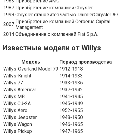
1963
Приобретение AMC
1987
Приобретение компанией Chrysler
1998
Chrysler становится частью DaimlerChrysler AG
Приобретение компанией Cerberus Capital
2007
Management
2014
Объединение с компанией Fiat S.p.A.
Известные модели от Willys
Модель
Период производства
Willys-Overland Model 79
1912-1918
Willys-Knight
1914-1933
Willys 77
1933-1936
Willys Americar
1937-1942
Willys MB
1941-1945
Willys CJ-2A
1945-1949
Willys Aero
1952-1955
Willys Jeepster
1948-1950
Willys Wagon
1946-1965
Willys Pickup
1947-1965