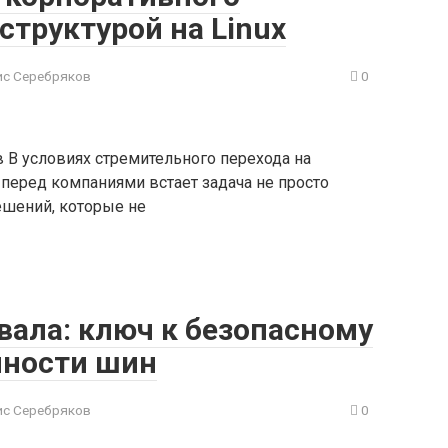
труктурой на Linux
с Серебряков
0
 В условиях стремительного перехода на
перед компаниями встает задача не просто
ешений, которые не
вала: ключ к безопасному
чности шин
с Серебряков
0