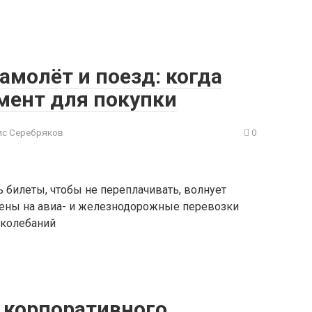
молёт и поезд: когда
мент для покупки
с Серебряков
0
ь билеты, чтобы не переплачивать, волнует
Цены на авиа- и железнодорожные перевозки
 колебаний
а корпоративного