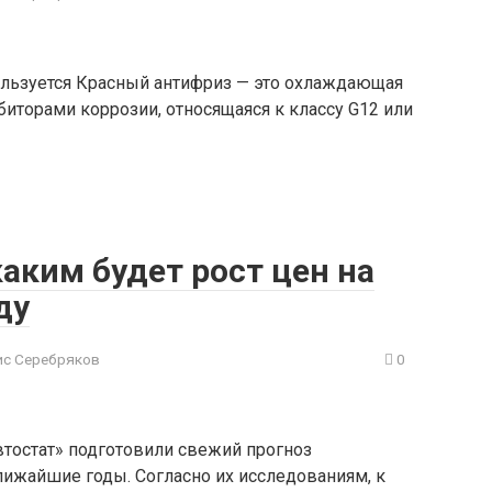
пользуется Красный антифриз — это охлаждающая
биторами коррозии, относящаяся к классу G12 или
каким будет рост цен на
ду
с Серебряков
0
втостат» подготовили свежий прогноз
лижайшие годы. Согласно их исследованиям, к