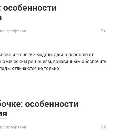
 особенности
а
с Серебряков
0
ские и женские модели давно перешло от
ономическим решениям, призванным обеспечить
еды отличаются не только
бочке: особенности
ия
с Серебряков
0