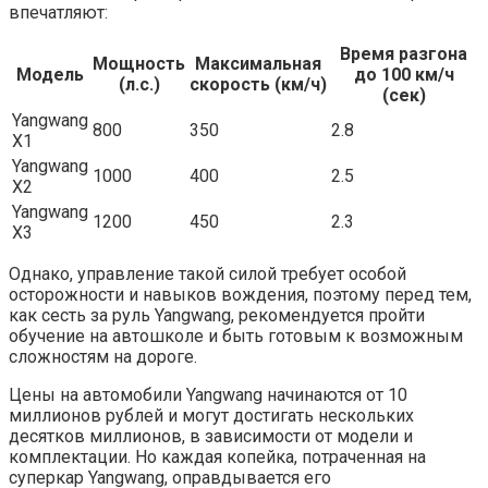
впечатляют:
Время разгона
Мощность
Максимальная
Модель
до 100 км/ч
(л.с.)
скорость (км/ч)
(сек)
Yangwang
800
350
2.8
X1
Yangwang
1000
400
2.5
X2
Yangwang
1200
450
2.3
X3
Однако, управление такой силой требует особой
осторожности и навыков вождения, поэтому перед тем,
как сесть за руль Yangwang, рекомендуется пройти
обучение на автошколе и быть готовым к возможным
сложностям на дороге.
Цены на автомобили Yangwang начинаются от 10
миллионов рублей и могут достигать нескольких
десятков миллионов, в зависимости от модели и
комплектации. Но каждая копейка, потраченная на
суперкар Yangwang, оправдывается его