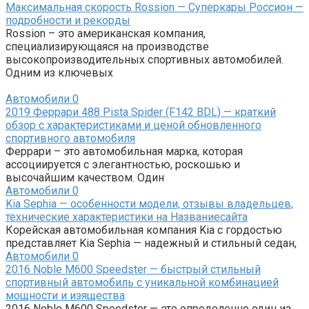
Максимальная скорость Rossion — Суперкары Россион —
подробности и рекорды
Rossion – это американская компания,
специализирующаяся на производстве
высокопроизводительных спортивных автомобилей.
Одним из ключевых
Автомобили
0
2019 Феррари 488 Pista Spider (F142 BDL) — краткий
обзор с характеристиками и ценой обновленного
спортивного автомобиля
Феррари – это автомобильная марка, которая
ассоциируется с элегантностью, роскошью и
высочайшим качеством. Один
Автомобили
0
Kia Sephia — особенности модели, отзывы владельцев,
технические характеристики на Названиесайта
Корейская автомобильная компания Kia с гордостью
представляет Kia Sephia — надежный и стильный седан,
Автомобили
0
2016 Noble M600 Speedster — быстрый стильный
спортивный автомобиль с уникальной комбинацией
мощности и изящества
2016 Noble M600 Speedster — это определенно один из