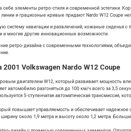
 себе элементы ретро-стиля и современной эстетики. Кор
 линии и грациозные кривые придают Nardo W12 Coupe не
ую систему навигации и развлечений, кожаные сиденья с 
и и многие другие инновационные возможности.
ение ретро-дизайна с современными технологиями, объед
ние.
а 2001 Volkswagen Nardo W12 Coupe
тровым двигателем W12, который развивает мощность впе
ет автомобилю разгоняться до 100 км/ч всего за 3,5 секу
ользуется 5-ступенчатая автоматическая трансмиссия, ко
орый повышает управляемость и обеспечивает надежное с
 ширину около 1,9 метра и высоту около 1,2 метра. Боль
ретро-дизайн с примесью современных элементов. Отсутст