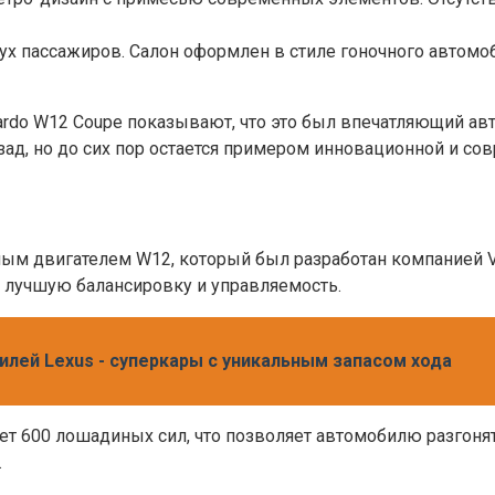
вух пассажиров. Салон оформлен в стиле гоночного автом
Nardo W12 Coupe показывают, что это был впечатляющий 
ад, но до сих пор остается примером инновационной и сов
м двигателем W12, который был разработан компанией Vol
т лучшую балансировку и управляемость.
лей Lexus - суперкары с уникальным запасом хода
т 600 лошадиных сил, что позволяет автомобилю разгонять
.