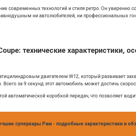
ие современных технологий и стиля ретро. Он уверенно со
 равнодушным ни автолюбителей, ни профессиональных гон
oupe: технические характеристики, ос
тицилиндровым двигателем W12, который развивает зах
ы. Всего за 9 секунд этот автомобиль может достичь скорос
атой автоматической коробкой передач, что позволяет во
чшие суперкары Рам - подробные характеристики и об