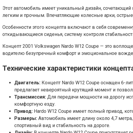
Этот автомобиль имеет уникальный дизайн, сочетающий в
легким и прочным. Впечатляющие колесные арки, острые
Особенности этого концепта включают в себя современн
откидывающиеся сиденья, систему контроля стабильност
Концепт 2001 Volkswagen Nardo W12 Coupe — это воплощ
водителю безупречный комфорт и эмоциональное вожде
Технические характеристики концепт
Двигатель:
Концепт Nardo W12 Coupe оснащен 6-ли
предлагает невероятный крутящий момент и позволя
Трансмиссия:
Для передачи мощности на дорогу исп
комфортную езду.
Привод:
Нardo W12 Coupe имеет полный привод, кот
Размеры:
Автомобиль имеет длину около 4,7 метра,
спортивный вид и стабильность на дороге.
Дизайн:
В концепте Nardo W12 Coupe присутствует 