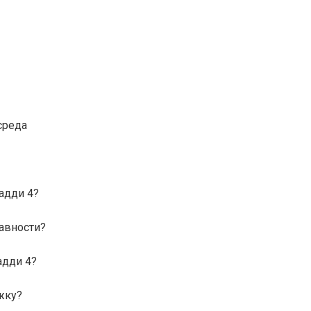
среда
адди 4?
равности?
адди 4?
жку?