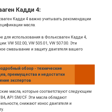
аген Кадди 4:
сваген Кадди 4 важно учитывать рекомендации
ецификации масла.
е для использования в Фольксваген Кадди 4,
: VW 502.00, VW 505.01, VW 507.00. Эти
ое смазывание и защиту двигателя вашего
 подробный обзор - технические
цев, преимущества и недостатки
нение экспертов
ские масла, которые соответствуют следующим
B4, API SM/CF. Эти масла обладают
льности, снижают износ двигателя и
у.