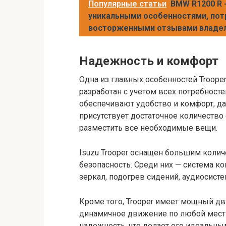
Популярные статьи
BMW R1200 R 
уникальными особенностями, пот
восторженными отзывами владел
Надежность и комфорт
Одна из главных особенностей Troope
разработан с учетом всех потребност
обеспечивают удобство и комфорт, да
присутствует достаточное количество
разместить все необходимые вещи.
Isuzu Trooper оснащен большим коли
безопасность. Среди них — система к
зеркал, подогрев сидений, аудиосисте
Кроме того, Trooper имеет мощный дв
динамичное движение по любой местн
надежность, что делает его идеальн