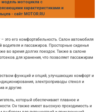
- модель мотоцикла с
рясающими характеристиками и
ьцев - сайт MOTOR.RU
r – это его комфортабельность. Салон автомобиля
ей водителя и пассажиров. Просторные сиденья
же во время долгих поездок. Также в салоне
 отсеков для хранения, что позволяет пассажирам
чеством функций и опций, улучшающих комфорт и
ондиционирования, электроприводы стекол и
ма и другие.
игатель, который обеспечивает плавное и
ости. Он также имеет высокую проходимость и
ым выбором для путешествий и приключений