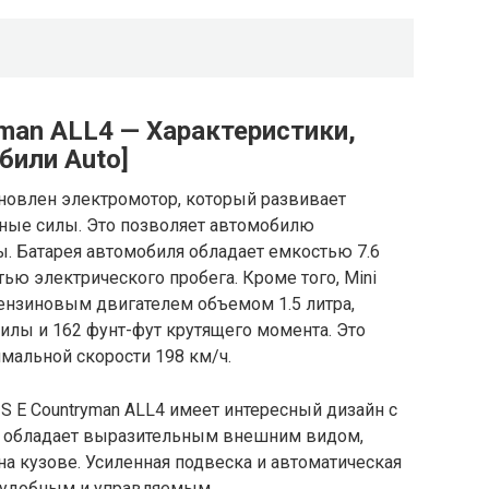
yman ALL4 — Характеристики,
били Auto]
тановлен электромотор, который развивает
ые силы. Это позволяет автомобилю
ды. Батарея автомобиля обладает емкостью 7.6
тью электрического пробега. Кроме того, Mini
бензиновым двигателем объемом 1.5 литра,
илы и 162 фунт-фут крутящего момента. Это
мальной скорости 198 км/ч.
 S E Countryman ALL4 имеет интересный дизайн с
н обладает выразительным внешним видом,
а кузове. Усиленная подвеска и автоматическая
 удобным и управляемым.