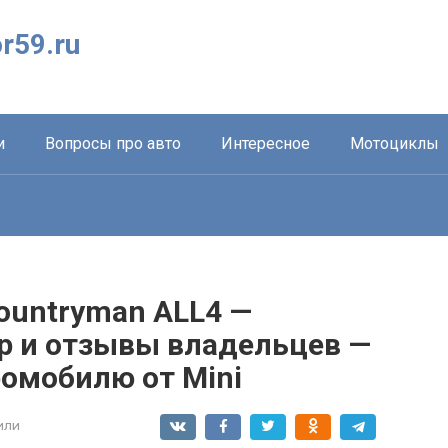
r59.ru
и
Вопросы про авто
Интересное
Мотоциклы
Countryman ALL4 —
ор и отзывы владельцев —
ромобилю от Mini
или