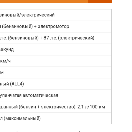
зиновый/электрический
 л (бензиновый) + электромотор
л.с. (бензиновый) + 87 л.с. (электрический)
 секунд
 км/ч
км
ный (ALL4)
тупенчатая автоматическая
шанный (бензин + электричество): 2.1 л/100 км
 л (максимальный)