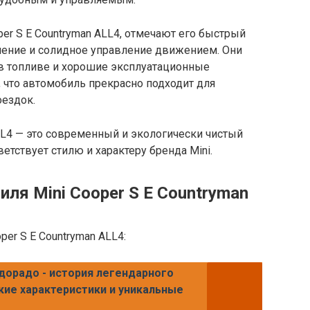
er S E Countryman ALL4, отмечают его быстрый
вление и солидное управление движением. Они
в топливе и хорошие эксплуатационные
 что автомобиль прекрасно подходит для
оездок.
ALL4 — это современный и экологически чистый
тствует стилю и характеру бренда Mini.
ля Mini Cooper S E Countryman
per S E Countryman ALL4:
дорадо - история легендарного
кие характеристики и уникальные