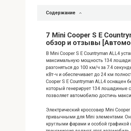
Содержание
7 Mini Cooper S E Countr
обзор и отзывы [Автомо
В Mini Cooper S E Countryman ALL4 ус
максимальную мощность 134 лошадин
разгоняться до 100 км/ч за 7.4 секун
кВт-ч и обеспечивает до 24 км полнос
Cooper S E Countryman ALL4 оснащен 
который генерирует 134 лошадиные с
позволяет автомобилю достичь макси
Электрический кроссовер Mini Cooper
привычными для Mini элементами. О
круглыми фарами и особой графикой н
трансмиссия делают этот автомобиль