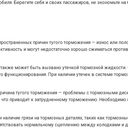
иля. Берегите себя и своих пассажиров, не экономьте на 
пространенных причин тугого торможения — износ или пол
ктивность и могут недостаточно хорошо сжиматься против
акже может быть вызвано утечкой тормозной жидкости. Ес
го функционирования. При наличии утечек в системе торм
ичина тугого торможения — проблемы с тормозными диск
 что приводит к затрудненному торможению. Необходимо 
 наличие грязи на тормозных деталях, таких как тормозны
пятствовать нормальному сцеплению между колодками и д