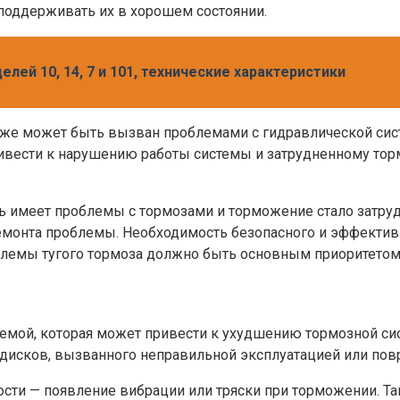
 поддерживать их в хорошем состоянии.
лей 10, 14, 7 и 101, технические характеристики
кже может быть вызван проблемами с гидравлической сист
ивести к нарушению работы системы и затрудненному тор
ь имеет проблемы с тормозами и торможение стало затру
емонта проблемы. Необходимость безопасного и эффектив
облемы тугого тормоза должно быть основным приоритетом
емой, которая может привести к ухудшению тормозной сис
дисков, вызванного неправильной эксплуатацией или п
сти — появление вибрации или тряски при торможении. Т