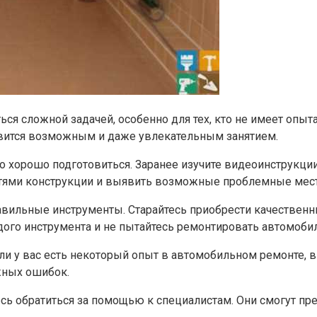
ся сложной задачей, особенно для тех, кто не имеет опы
овится возможным и даже увлекательным занятием.
о хорошо подготовиться. Заранее изучите видеоинструкци
стями конструкции и выявить возможные проблемные мест
равильные инструменты. Старайтесь приобрести качествен
го инструмента и не пытайтесь ремонтировать автомобиль 
сли у вас есть некоторый опыт в автомобильном ремонте,
жных ошибок.
тесь обратиться за помощью к специалистам. Они смогут п