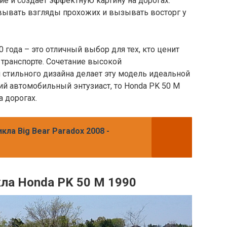
е и создает эффектную картину на дорогах.
овывать взгляды прохожих и вызывать восторг у
 года – это отличный выбор для тех, кто ценит
 транспорте. Сочетание высокой
 стильного дизайна делает эту модель идеальной
ий автомобильный энтузиаст, то Honda PK 50 M
 дорогах.
ла Big Bear Paradox 2008 -
ла Honda PK 50 M 1990