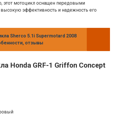
о, этот мотоцикл оснащен передовыми
 высокую эффективность и надежность его
кла Sherco 5.1i Supermotard 2008
собенности, отзывы
а Honda GRF-1 Griffon Concept
дровый