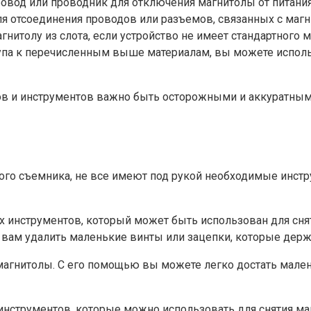
овод или проводник для отключения магнитолы от питания
я отсоединения проводов или разъемов, связанных с магн
нитолу из слота, если устройство не имеет стандартного 
тупа к перечисленным выше материалам, вы можете исполь
ов и инструментов важно быть осторожными и аккуратны
ьного съемника, не все имеют под рукой необходимые инс
х инструментов, который может быть использован для сня
вам удалить маленькие винты или зацепки, которые держа
магнитолы. С его помощью вы можете легко достать мален
х инструментов, которые можно использовать для снятия м