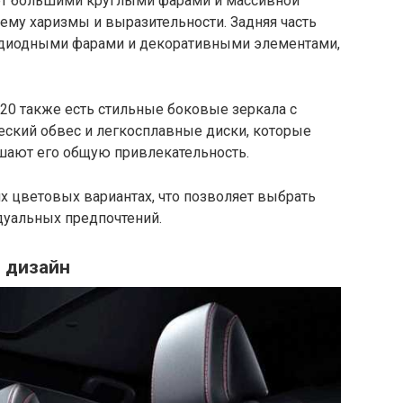
ет большими круглыми фарами и массивной
 ему харизмы и выразительности. Задняя часть
тодиодными фарами и декоративными элементами,
020 также есть стильные боковые зеркала с
еский обвес и легкосплавные диски, которые
шают его общую привлекательность.
х цветовых вариантах, что позволяет выбрать
дуальных предпочтений.
 дизайн