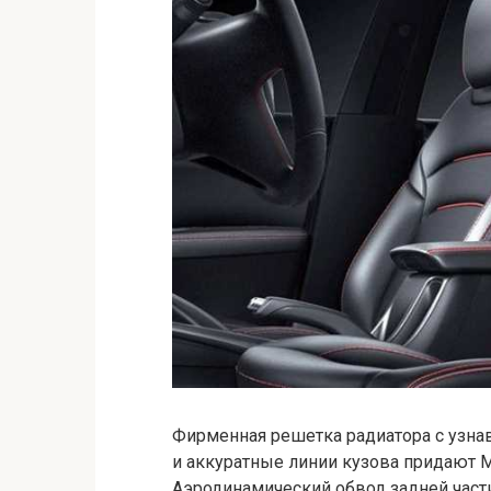
Фирменная решетка радиатора с узна
и аккуратные линии кузова придают M
Аэродинамический обвод задней части