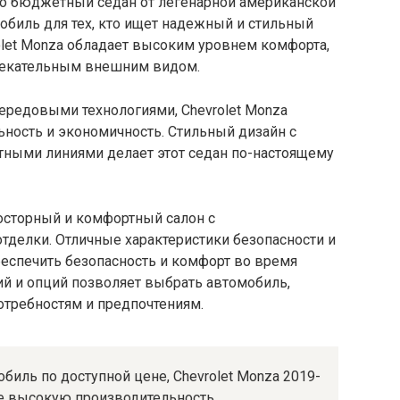
это бюджетный седан от легенарной американской
мобиль для тех, кто ищет надежный и стильный
olet Monza обладает высоким уровнем комфорта,
лекательным внешним видом.
редовыми технологиями, Chevrolet Monza
ность и экономичность. Стильный дизайн с
ными линиями делает этот седан по-настоящему
росторный и комфортный салон с
делки. Отличные характеристики безопасности и
спечить безопасность и комфорт во время
й и опций позволяет выбрать автомобиль,
требностям и предпочтениям.
иль по доступной цене, Chevrolet Monza 2019-
бе высокую производительность,