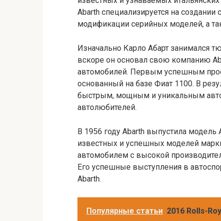
известных и узнаваемых итальянских
Abarth специализируется на создании
модификации серийных моделей, а так
Изначально Карло Абарт занимался т
вскоре он основал свою компанию Abar
автомобилей. Первым успешным проек
основанный на базе Фиат 1100. В резу
быстрым, мощным и уникальным авт
автолюбителей.
В 1956 году Abarth выпустила модель A
известных и успешных моделей марки
автомобилем с высокой производите
Его успешные выступления в автоспо
Abarth.
Популярные статьи
2016 Rolls-Roy