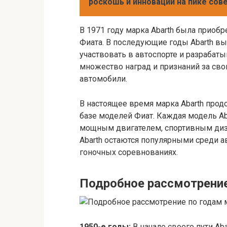
роскошь и инновации на пике со
В 1971 году марка Abarth была приобр
Фиата. В последующие годы Abarth в
участвовать в автоспорте и разрабат
множество наград и признаний за св
автомобили.
В настоящее время марка Abarth про
базе моделей Фиат. Каждая модель Ab
мощным двигателем, спортивным диз
Abarth остаются популярными среди а
гоночных соревнованиях.
Подробное рассмотрение
1950-е годы:
В начале своего пути Ab