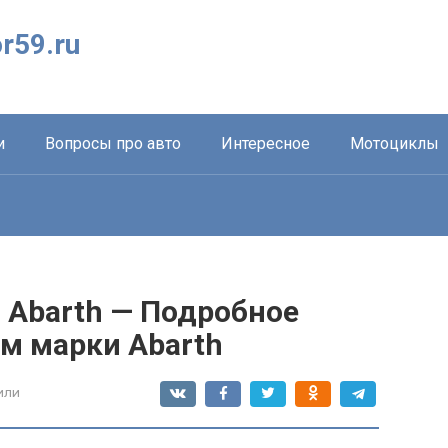
r59.ru
и
Вопросы про авто
Интересное
Мотоциклы
 Abarth — Подробное
м марки Abarth
или