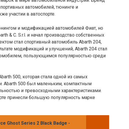
 марок в мире автомобильной индустрии. Бренд
 спортивных автомобилей, тюнинге и
же участии в автоспорте.
юнингом и модификацией автомобилей Фиат, но
th & C. S.r.l. и начал производство собственных
том стал спортивный автомобиль Abarth 204,
льтате модификаций и улучшений, Abarth 204 стал
омобилем, пользующимся популярностью среди
barth 500, которая стала одной из самых
. Abarth 500 был маленьким, компактным
льностью и превосходными характеристиками.
рте принесли большую популярность марке
ce Ghost Series 2 Black Badge -