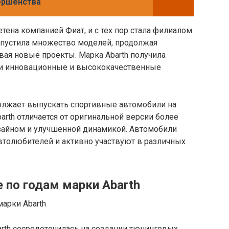
вершенства
етена компанией Фиат, и с тех пор стала филиалом
ыпустила множество моделей, продолжая
ывая новые проекты. Марка Abarth получила
ои инновационные и высококачественные
должает выпускать спортивные автомобили на
arth отличается от оригинальной версии более
айном и улучшенной динамикой. Автомобили
втолюбителей и активно участвуют в различных
 по годам марки Abarth
arth сосредоточилась на создании тюнинговых